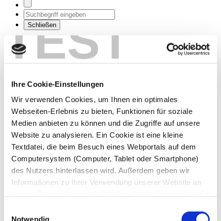
TEST
Schließen
Schriftgröße
Klein
Mittel
Groß
Schließen
#rettetdiekitas: Petition für bessere
Ihre Cookie-Einstellungen
Rahmenbedingungen in den Kitas – jetzt
unterschreiben!
Wir verwenden Cookies, um Ihnen ein optimales
Webseiten-Erlebnis zu bieten, Funktionen für soziale
Petition „Stoppt den Kollaps des Kita-Systems #rettetdiekitas“:
Medien anbieten zu können und die Zugriffe auf unsere
Verband der Kita-Fachkräfte Bayern fordert mit aktueller Petition
Website zu analysieren. Ein Cookie ist eine kleine
mehr Investitionen in die Kita-Qualität
Textdatei, die beim Besuch eines Webportals auf dem
Auch wir unterstützen die Petition des Verbandes Kita-Fachkräfte
Computersystem (Computer, Tablet oder Smartphone)
für bessere Rahmenbedingungen in den Kitas.
Dies sind die
des Nutzers hinterlassen wird. Außerdem geben wir
konkreten Forderungen der Petition:
Informationen zu Ihrer Verwendung unserer Website an
Es müssen mehr finanzielle Mittel des Freistaates in die Qualität
unsere Partner für soziale Medien, Marketingzwecke und
des Kita-Systems investiert werden.
Qualität bedeutet für uns:
Analysen weiter. Unsere Partner führen diese
Einwilligungsauswahl
1.
Flächendeckende Bereitstellung von Verwaltungskräften und
Informationen möglicherweise mit weiteren Daten
Notwendig